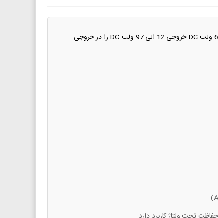
این ماژول مبدل DC-DC در حقیقت یک boost converter و توانایی افزایش ولتاژ ورودی دارد . شما می توانید با اعمال ولتاژی بین 10 الی 60 ولت DC خروجی 12 الی 97 ولت DC را در خروجی