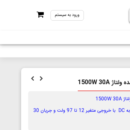
ورود به سیستم
ماژول مبدل افزاینده ولتاژ DC به DC با خروجی متغیر 12 تا 97 ولت و جریان 30