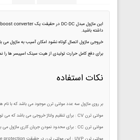
داشته باشید.
خروجی ماژول اتصال کوتاه نشود امکان آسیب به ماژول می با
برای دفع کامل حرارت تولیدی از هیت سینک اسپیسر ها را نص
نکات استفاده
بر روی ماژول سه عدد مولتی ترن موجود می باشد که با نام های CV , CC , UVP مشخص شده ا
مولتی ترن CV : برای تنظیم ولتاژ خروجی می باشد که می توانید توسط آن میزان ولتاژ در خروجی را تنظیم نمایید. (همان V-Adj)
مولتی ترن CC : برای محدود نمودن جریان کاری ماژول می باشد که می توانید توسط آن میزان جریان در خروجی را محدود نمایید. (همان A-Adj)
مولتی ترن UVP : این مولتی ترن در حقیقت under voltage protection می باشد که برای محافظت در برابر عملکرد ولتاژ پایین تحت عنوان حفاظت تحت ولتاژ کاربرد دارد.