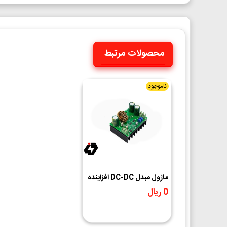
محصولات مرتبط
ناموجود
ماژول مبدل DC-DC افزاینده
ولتاژ 600W 10A با امکان
0 ریال
کنترل جریان خروجی