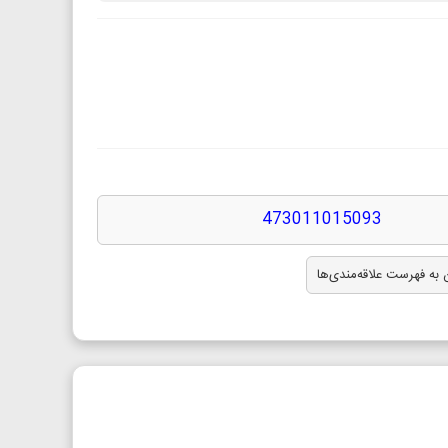
473011015093
 به فهرست علاقه‌مندی‌ها