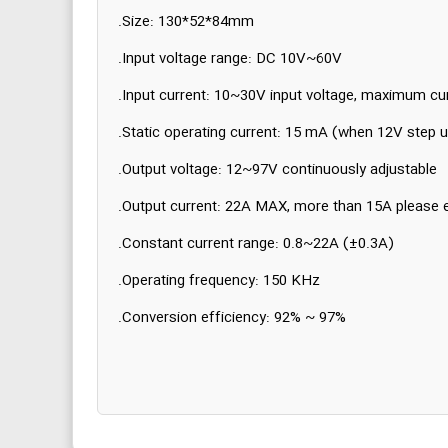
Size: 130*52*84mm.
Input voltage range: DC 10V~60V.
Input current: 10~30V input voltage, maximum cu
Static operating current: 15 mA (when 12V step up 
Output voltage: 12~97V continuously adjustable.
Output current: 22A MAX, more than 15A please e
Constant current range: 0.8~22A (±0.3A).
Operating frequency: 150 KHz.
Conversion efficiency: 92% ~ 97%.