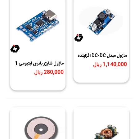
ماژول مبدل DC-DC افزاینده
XL6009/LM2577
ماژول شارژر باتری لیتیومی 1
1,140,000 ریال
آمپر TP4056 دارای محافظ
280,000 ریال
با ورودی USB TYPE-C