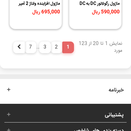
ماژول رگولاتور DC به DC
ماژول افزاینده ولتاژ 2 آمپر
کاهنده 2 آمپر MINI-360
MT3608
590,000 ریال
695,000 ریال
نمایش 1 تا 20 از 123
7
…
3
2
1
بعدی
مورد
خبرنامه
پشتیبانی
دسته بندی های شاخص