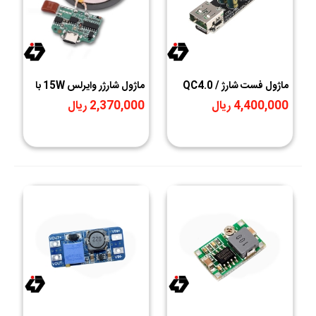
ماژول فست شارژ QC4.0 /
ماژول شارژر وایرلس 15W با
QC3.0 با آی سی های
ورودی Type-C به همراه
4,400,000 ریال
2,370,000 ریال
IC3516 , IC3518 و خروجی
صفحه کویل شارژ
USB Type-C