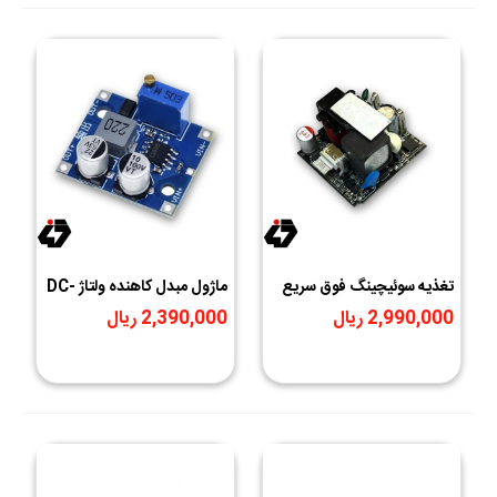
تغذیه سوئیچینگ فوق سریع
ماژول مبدل کاهنده ولتاژ DC-
۲۰ وات PD با خروجی USB
DC با تراشه LX8015 |
2,990,000 ریال
2,390,000 ریال
Type-C | برد PCBA شارژ
رگولاتور سوئیچینگ پایدار با
سریع پاور دلیوری
جریان خروجی بالا