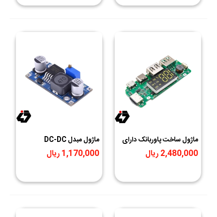
ماژول ساخت پاوربانک دارای
ماژول مبدل DC-DC
نمایشگر H961
LM2596 کاهنده خروجی
2,480,000 ریال
1,170,000 ریال
1.23V-30V 3A