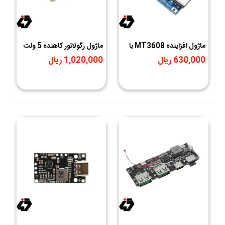
ماژول افزاینده MT3608 با
ماژول رگولاتور کاهنده 5 ولت
سوکت TYPE-C
3A با خروجی USB
630,000 ریال
1,020,000 ریال