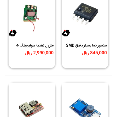
سنسور دما بسیار دقیق SMD
ماژول تغذیه سوئیچینگ ۵
LM35DM
ولت ۳ آمپر رگوله با خروجی
845,000 ریال
2,990,000 ریال
USB