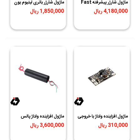
ماژول شارژر پیشرفته Fast
ماژول شارژر باتری لیتیوم یون
Charge دارای پورت Type-
2 سل و 3 سل IP2326 با
4,180,000 ریال
1,850,000 ریال
C و سنسور دما NTC
ورودی USB Type-C
ماژول افزاینده ولتاژ با خروجی
ماژول افزاینده ولتاژ پالس
متغیر 12/9/8/5 ولت مدل
ژنراتور و يونيزاسيون هوا مدل
310,000 ریال
3,600,000 ریال
1000KV
BS01