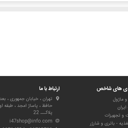
دی های شاخص
ارتباط با ما
تهران ، خیابان جمهوری ، بعد 
و ماژول
حافظ ، پاساژ امجد ، طبقه او
یران
پلاکـــ 22
ات و تجهیزات
i47shop@info.com
غذیه - باتری و شارژر