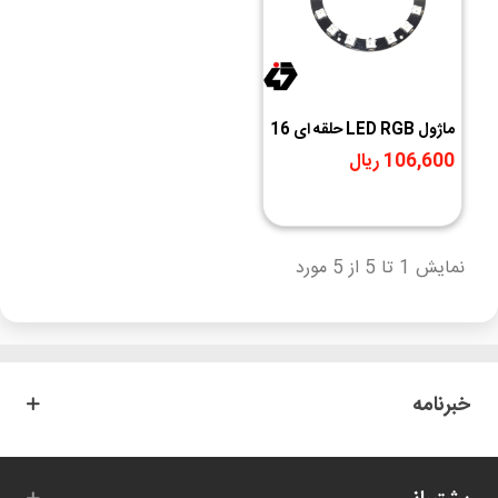
ماژول LED RGB حلقه ای 16
تایی WS2812
106,600 ریال
نمایش 1 تا 5 از 5 مورد
خبرنامه