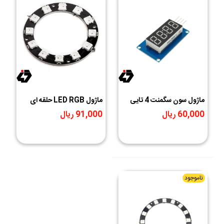
ماژول سون سگمنت 4 تایی
ماژول LED RGB حلقه ای
12تایی WS2812
60,000 ریال
91,000 ریال
ناموجود