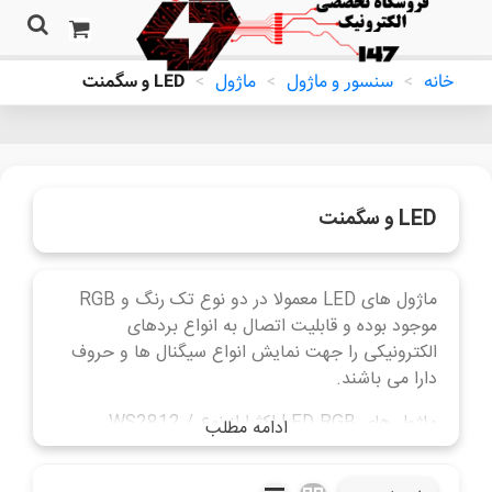
خانه
>
سنسور و ماژول
>
ماژول
>
LED و سگمنت
LED و سگمنت
ماژول های LED معمولا در دو نوع تک رنگ و RGB
موجود بوده و قابلیت اتصال به انواع بردهای
الکترونیکی را جهت نمایش انواع سیگنال ها و حروف
دارا می باشند.
ماژول های LED RGB اکثرا از نوع WS2812 /
ادامه مطلب
WS2811 و رنگ های قرمز، سبز و آبی تشکیل شده
بطوریکه به آی سی WS2811 / WS2812 متصل