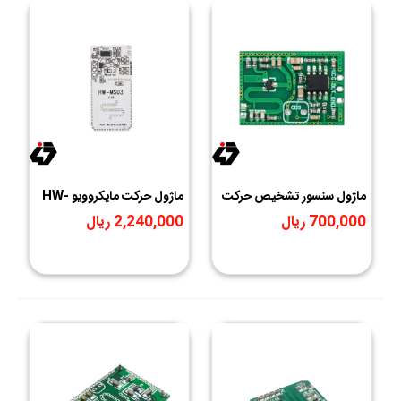
ماژول سنسور تشخیص حرکت
ماژول حرکت مایکروویو HW-
مایکروویو RCWL- 0515
MS03
700,000 ریال
2,240,000 ریال