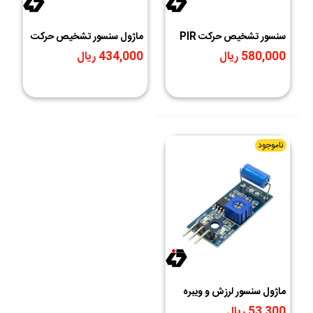
سنسور تشخیص حرکت PIR
ماژول سنسور تشخيص حرکت
مدل D203S
مايکروويو RCWL- 0516
580,000 ریال
434,000 ریال
ناموجود
ماژول سنسور لرزش و ویبره
SW-420
53,300 ریال