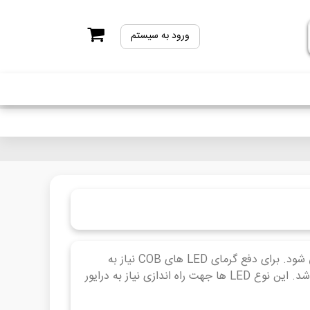
ورود به سیستم
LED COB - LED های COB از قرار دادن چندین LED در کنار هم ساخته می شود. برای دفع گرمای LED های COB نیاز به
هیت سینک و فن است و از مزایای این نوع LED ها نور زیاد و متمرکز می باشد. این نوع LED ها جهت راه اندازی نیاز به درایور