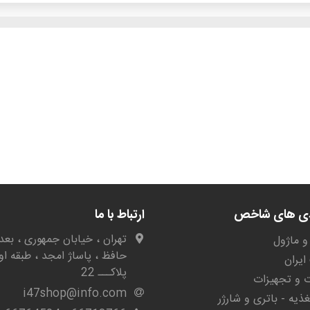
دی های شاخص
ارتباط با ما
تهران ، خیابان جمهوری ، بعد 
و ماژول
حافظ ، پاساژ امجد ، طبقه او
یران
پلاکـــ 22
ات و تجهیزات
i47shop@info.com
غذیه - باتری و شارژر