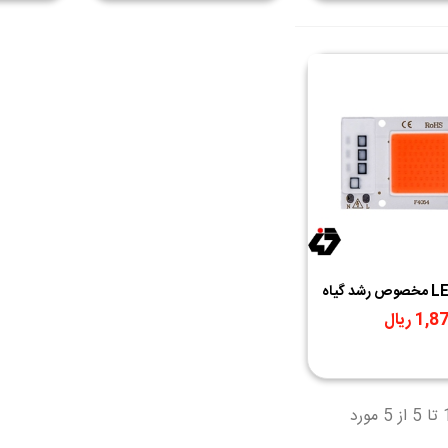
LED COB مخصوص رشد گیاه
ور داخلی
1 ریال