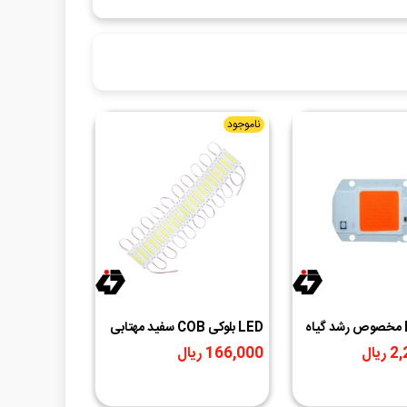
ناموجود
LED COB مخصوص رشد گیاه
LED بلوکی COB سفید مهتابی
اخلی
بسته20 تایی
یال
166,000 ریال