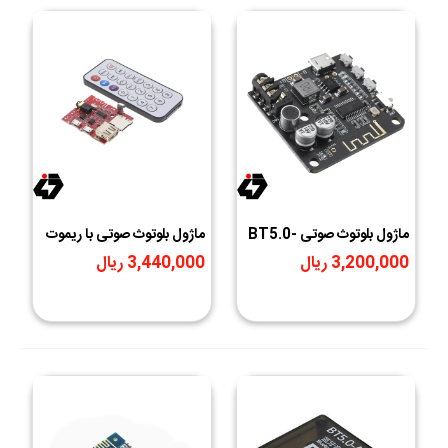
ماژول بلوتوث صوتی BT5.0-
ماژول بلوتوث صوتی با ریموت
PRO دارای میکروفن و
مدل HW-772
3,200,000 ریال
3,440,000 ریال
خروجی AUX