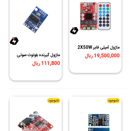
ماژول آمپلی فایر 2X50W
بلوتوث دار HW-645
ماژول گیرنده بلوتوث صوتی
19,500,000 ریال
CA-6928 V1.6 ورژن 5
111,800 ریال
ناموجود
ناموجود