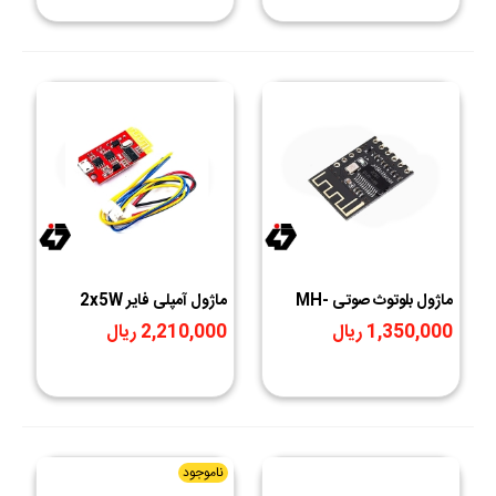
ماژول بلوتوث صوتی MH-
ماژول آمپلی فایر 2x5W
M18
بلوتوثی مدل CT14+ JZ-
1,350,000 ریال
2,210,000 ریال
B5W2
ناموجود