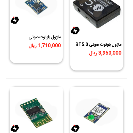
ماژول بلوتوث صوتی
BL3221 V1.0
ماژول بلوتوث صوتی BT5.0
1,710,000 ریال
قابدار دارای خروجی AUX
3,950,000 ریال