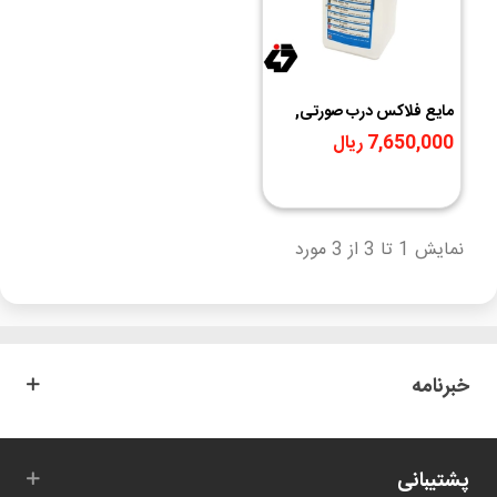
مایع فلاکس درب صورتی,
الکل شستشوی برد آسران
7,650,000 ریال
ASERAN P-1000.ISO
Alcohol
نمایش 1 تا 3 از 3 مورد
خبرنامه
پشتیبانی