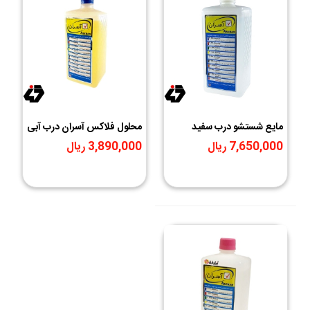
مایع شستشو درب سفید
محلول فلاکس آسران درب آبی
آسران ASERAN P-800
مدل P-100 حجم 1000
7,650,000 ریال
3,890,000 ریال
میلی لیتر