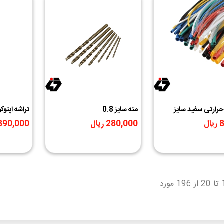
رارتی سفید سایز
مته سایز 0.8
اورجینال
ل
280,000 ریال
2,890,000 ر