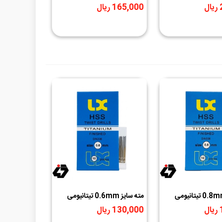
لایی
برند GOLDMOON طلایی
165,000 ریال
مته سایز 0.8mm تیتانیومی
مته سایز 0.6mm تیتانیومی
برند LX طلایی
130,000 ریال