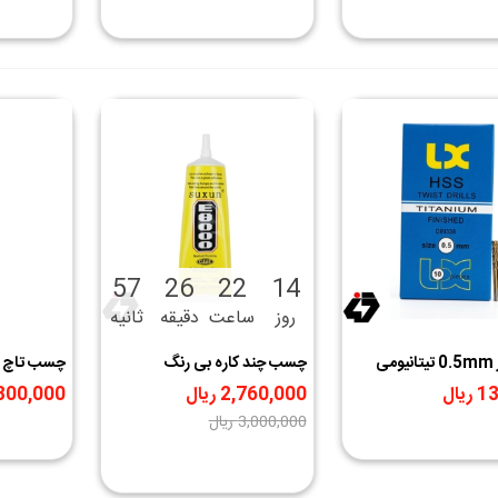
56
26
22
14
روز
ساعت
دقیقه
ثانیه
مته سایز 0.5mm تیتانیومی
چسب چند کاره بی رنگ
چسب تاچ و
SUXUN مدل E-8000 حجم
B7000 حجم 110ml
یال
2,760,000 ریال
3,300,000 ر
110ml
‎−8%
3,000,000 ریال