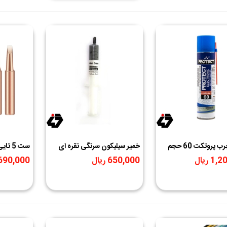
اسپری چرب پروتکت 60 حجم
خمیر سیلیکون سرنگی نقره ای
ست 5 
Kannur کانور مدل KH-110
C900M-T
1 ریال
650,000 ریال
6,690,000 ر
16 G