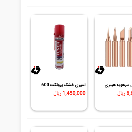
تایی سرهویه هیتری
اسپری خشک پروتکت 600
حجم 300ml
یال
1,450,000 ریال