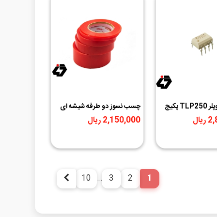
تراشه اپتوکوپلر TLP250 پکیج
چسب نسوز دو طرفه شیشه ای
عرض 0.5 سانت (25 متر)
یال
2,150,000 ریال
10
…
3
2
1
بعدی