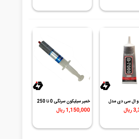
 ال سی دی مدل
خمیر سیلیکون سرنگی 0 تا 250
درجه HUTIXI HT-GY260
یال
1,150,000 ریال