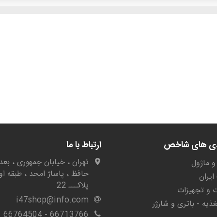
دی های شاخص
ارتباط با ما
تهران ، خیابان جمهوری ، بعد 
و ماژول
حافظ ، پاساژ امجد ، طبقه او
یران
پلاکـــ 22
ات و تجهیزات
i47shop@info.com
غذیه - باتری و شارژر
66713766 - 66764504