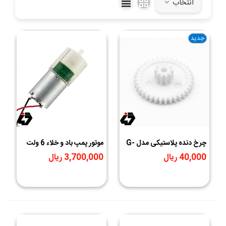
انتخاب
آموزشی ربات می باشد.
جدید
چرخ دنده پلاستیکی مدل G-
موتور پمپ باد و خلاء 6 ولت
19
DC مدل PM1119 استوک (
40,000 ریال
3,700,000 ریال
پمپ دیافراگمی مینیاتوری )