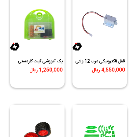
قفل الکترونیکی درب 12 ولتی
پک آموزشی کیت کاردستی
Solenoid Lock مدل
مدار موازی ROBOLANDS
4,550,000 ریال
1,250,000 ریال
Push-Pull زبانه ای کوچک
سایز 27X15X17mm