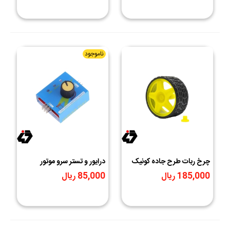
ناموجود
چرخ ربات طرح جاده کونیک
درایور و تستر سرو موتور
خور
185,000 ریال
85,000 ریال