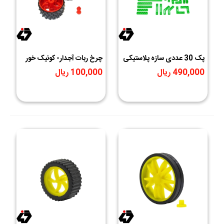
پک 30 عددی سازه پلاستیکی
چرخ ربات آجدار- کونیک خور
رباتیک
490,000 ریال
100,000 ریال