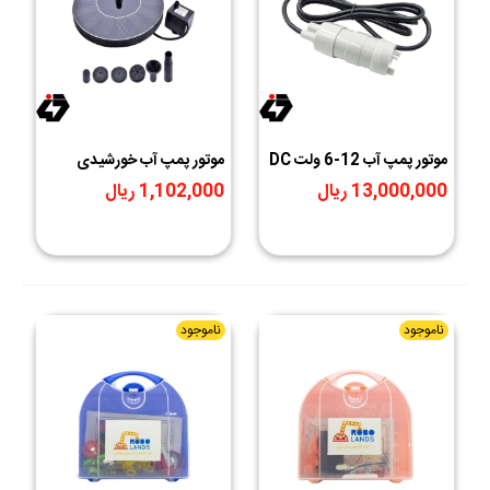
موتور پمپ آب 12-6 ولت DC
موتور پمپ آب خورشیدی
مدل JT-500
شناور CPS30A
13,000,000 ریال
1,102,000 ریال
ناموجود
ناموجود