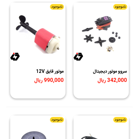
ناموجود
ناموجود
سروو موتور دیجیتال
موتور قایق 12V
MG996R دنده فلزی 180
342,000 ریال
990,000 ریال
درجه
ناموجود
ناموجود