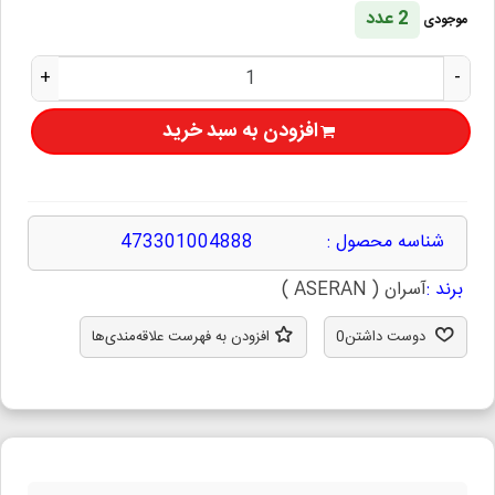
2 عدد
موجودی
+
-
افزودن به سبد خرید
شناسه محصول :
473301004888
برند :
آسران ( ASERAN )
دوست داشتن
0
افزودن به فهرست علاقه‌مندی‌ها