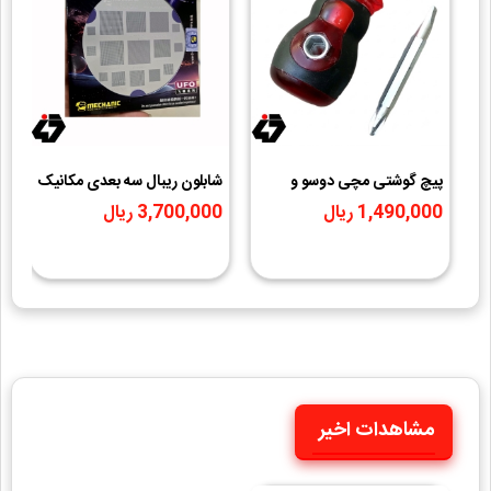
پیچ گوشتی مچی دوسو و
شابلون ریبال سه بعدی مکانیک
ظ
چهارسو دوکاره
مدل MECHANIC UFO
ش
1,490,000 ریال
3,700,000 ریال
0
Series
ت
مشاهدات اخیر