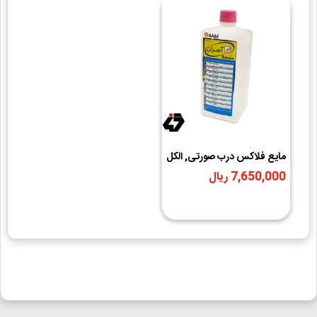
مایع فلاکس درب صورتی, الکل
شستشوی برد آسران
7,650,000 ریال
ASERAN P-1000.ISO
Alcohol