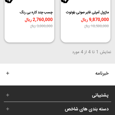
ماژول آمپلی فایر صوتی بلوتوث
چسب چند کاره بی رنگ
دار 2x50 وات مدل XY-C50L
SUXUN مدل E-8000 حجم
9,870,000 ریال
2,760,000 ریال
110ml
‎−8%
‎−6%
10,500,000 ریال
3,000,000 ریال
نمایش 1 تا 4 از 4 مورد
خبرنامه
پشتیبانی
دسته بندی های شاخص