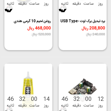
روز
ساعت
دقیقه
ثانیه
روز
ساعت
دقیقه
ثانیه
برد تبدیل برک اوت USB Type-
روغن لحیم 10 گرمی هندی
C مادگی
Hoki WF-06
208,800 ریال
468,000 ریال
‎−10%
‎−13%
240,000 ریال
520,000 ریال
46
32
00
14
46
32
00
12
روز
ساعت
دقیقه
ثانیه
روز
ساعت
دقیقه
ثانیه