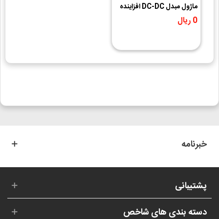
ماژول مبدل DC-DC افزاینده
250W برد آلومینیومی
0 ریال
خبرنامه
پشتیبانی
دسته بندی های شاخص