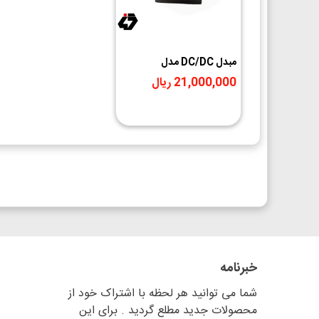
مبدل DC/DC مدل
SF48S3V3-20W/HG
21,000,000 ریال
خبرنامه
شما می توانید هر لحظه با اشتراک خود از
محصولات جدید مطلع گردید . برای این