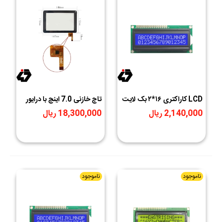
LCD کاراکتری ۱۶*۲ بک لایت
تاچ خازنی 7.0 اینچ با درایور
آبی
GT811
2,140,000 ریال
18,300,000 ریال
ناموجود
ناموجود