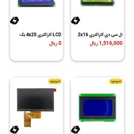
ال سی دی کاراکتری 2x16
LCD کاراکتری 4x20 بک
پس زمینه سبز
لایت آبی
1,516,000 ریال
0 ریال
ناموجود
ناموجود