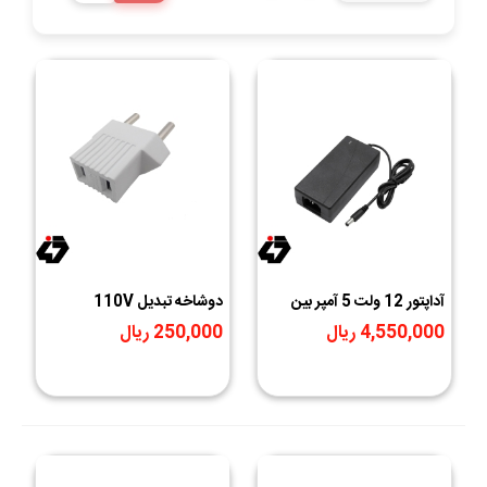
آداپتور 12 ولت 5 آمپر بین
دوشاخه تبدیل 110V
راهی 12V-5A
4,550,000 ریال
250,000 ریال