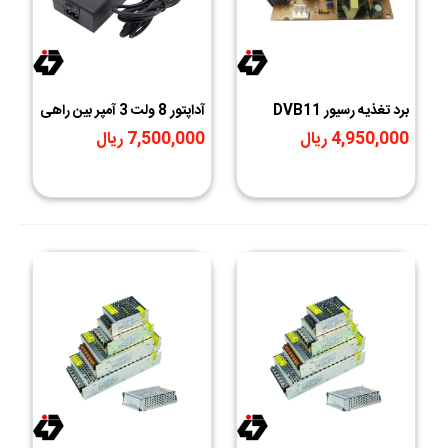
برد تغذیه رسیور DVB11
آداپتور 8 ولت 3 آمپر بین راهی
8V-3A
4,950,000 ریال
7,500,000 ریال