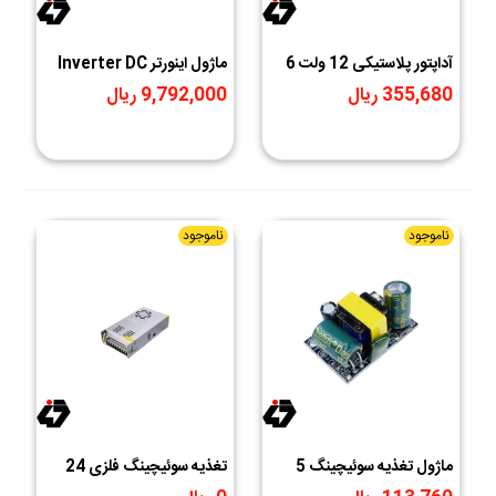
آداپتور پلاستیکی 12 ولت 6
ماژول اینورتر Inverter DC
آمپر Liteon
To AC 150W
355,680 ریال
9,792,000 ریال
ناموجود
ناموجود
ماژول تغذیه سوئیچینگ 5
تغذیه سوئیچینگ فلزی 24
ولت جریان ثابت 700mA
ولت 15 آمپر 24V-15A فن