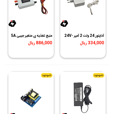
آداپتور 24 ولت 2 آمپر 24V-
منبع تغذیه ی متغیر جیبی 5A
2A مرغوب
334,000 ریال
886,000 ریال
ناموجود
ناموجود