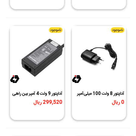
ناموجود
ناموجود
آداپتور 8 ولت 100 میلی‌آمپر
آداپتور 9 ولت 4 آمپر بین راهی
فیلیپس مخصوص ریش
9.5V-4A سرفیش سوزنی
0 ریال
299,520 ریال
تراش مدل Ssw-1789 Cn
مارک Castles
PHLIPS