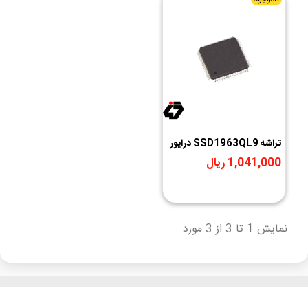
تراشه SSD1963QL9 درایور
LCD4.3 و LCD7 پکیج
1,041,000 ریال
LQFP-128
نمایش 1 تا 3 از 3 مورد