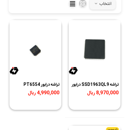
انتخاب
تراشه SSD1963QL9 درایور
تراشه درایور PT6554
LCD4.3 و LCD7 پکیج
8,970,000 ریال
4,990,000 ریال
LQFP-128 (دمونتاژ)
ناموجود