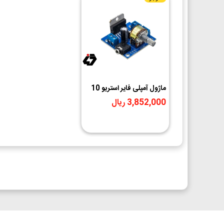
ماژول آمپلی فایر استریو 10
وات TDA7297SA ایرانیک
3,852,000 ریال