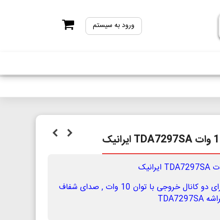
ورود به سیستم
ماژول آمپلی فایر کلاس AB دارای دو کانال خروجی با توان 10 وات , صدای شفاف