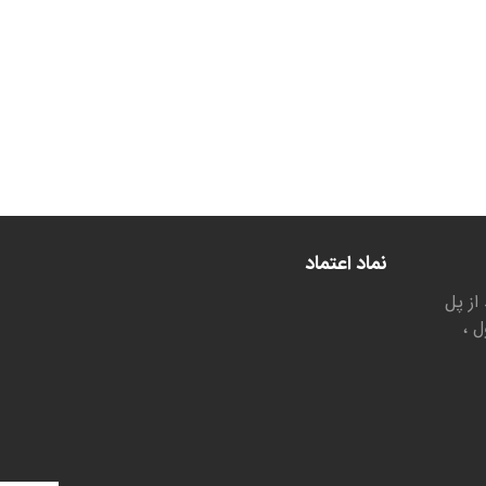
نماد اعتماد
از پل
ل ،