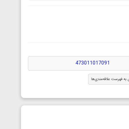
473011017091
 به فهرست علاقه‌مندی‌ها