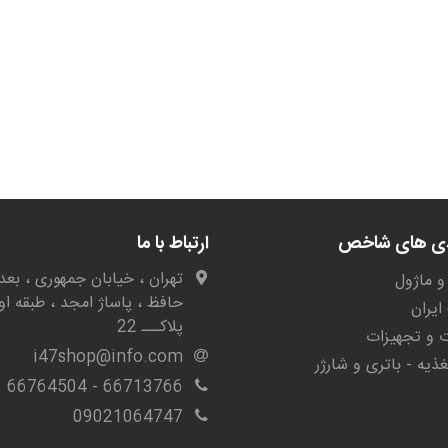
دی های شاخص
ارتباط با ما
تهران ، خیابان جمهوری ، بعد 
و ماژول
حافظ ، پاساژ امجد ، طبقه او
یران
پلاکـــ 22
ات و تجهیزات
i47shop@info.com
غذیه - باتری و شارژر
66713766 - 66764504
09021064747