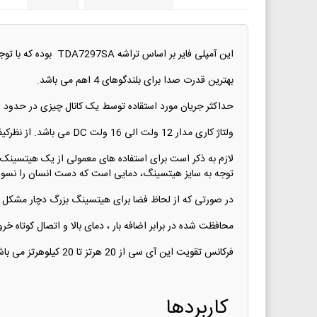
این آمپلی فایر بر اساس تراشه TDA7297SA بوده که با توجه به تکنولوژی نسل جدید خود دارای صدایی شفاف و با کیفیت می باشد.
بهترین قدرت صدا برای بلندگوهای 4 اهم می باشد.
حداکثر جریان مورد استقاده توسط یک کانال چیزی در حدود 1 آمپر می باشد. جریان مصرفی در حالت No Signal بین 150 تا 250 میلی آمپر است.
ولتاژ کاری مدار 12 ولت الی 16 ولت DC می باشد. از نظرکیفیتی،کیفیت صدای خروجی فوق العاده مطلوبی دارد.
لازم به ذکر است برای استفاده های معمولی از یک هیتسینک 
توجه به سایز هیتسینگ، دمایی است که دست انسان را نسوزاند
در صورتی که از لحاظ فضا برای هیتسینگ بزرگ دچار مشکل م
محافظت شده در برابر اضافه بار ، دمای بالا و اتصال کوتاه خ
فرکانس تقویت این آی سی از 20 هرتز تا 20 کیلوهرتز می باشد
کاربردها