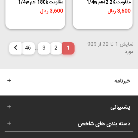
مقاومت 2.2K اهم 1/4w
مقاومت 180k اهم 1/4w
3,600 ریال
3,600 ریال
نمایش 1 تا 20 از 909
46
…
3
2
1
بعدی
مورد
خبرنامه
پشتیبانی
دسته بندی های شاخص