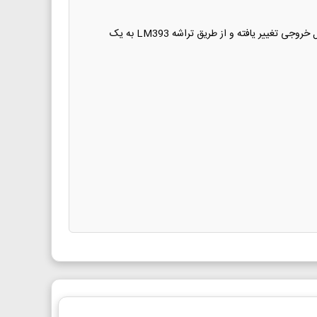
ماژول با ارسال نور مادون قرمز از طریق یک دیود نوری و دریافت آن توسط فتوتراسیستور کار می‌کند. زمانی که یک شی نور را مسدود کند، سیگنال خروجی تغییر یافته و از طریق تراشه LM393 به یک