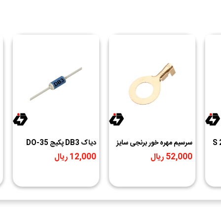
سرسیم مهره خور برنجی سایز
دیاک DB3 پکیج DO-35
6
52,000 ریال
12,000 ریال