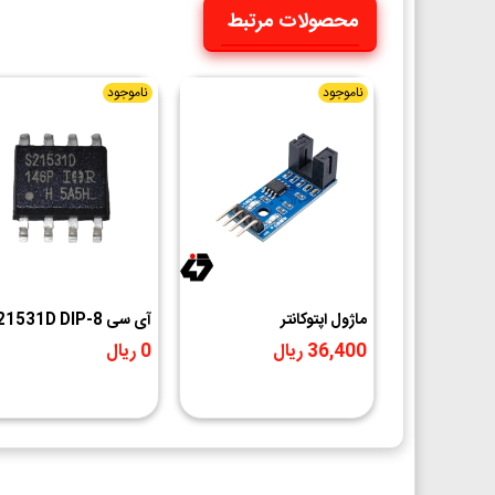
محصولات مرتبط
ناموجود
ناموجود
ماژول اپتوکانتر
آی سی S 21531D DIP-8
OptoCounter
36,400 ریال
0 ریال