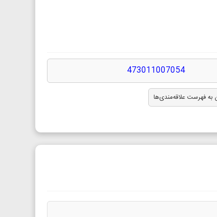
473011007054
 به فهرست علاقه‌مندی‌ها