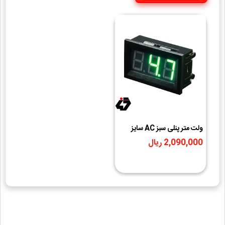
ولت متر پنلی سبز AC سایز
0.56 ( 70 تا 500 ولت )
2,090,000 ریال