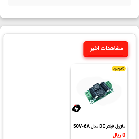
مشاهدات اخیر
ناموجود
ماژول فیلتر DC مدل 50V-6A
0 ریال