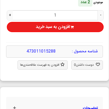
2 عدد
موجودی
+
-
افزودن به سبد خرید
شناسه محصول :
473011015288
دوست داشتن
0
افزودن به فهرست علاقه‌مندی‌ها
توضیحات