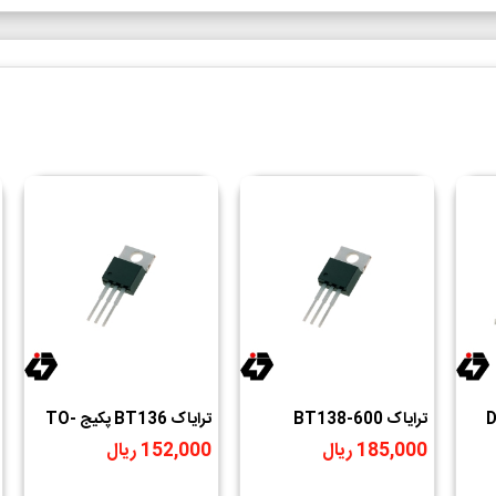
ترایاک BT138-600
ترایاک BT136 پکیج TO-
220
185,000 ریال
152,000 ریال