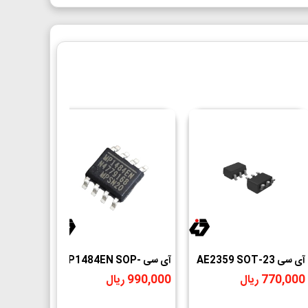
آی سی AE2359 SOT-23
آی سی MP1484EN SOP-
1.5V
8
4.75~24V 1.2A
770,000 ریال
990,000 ریال
55,000 ریال