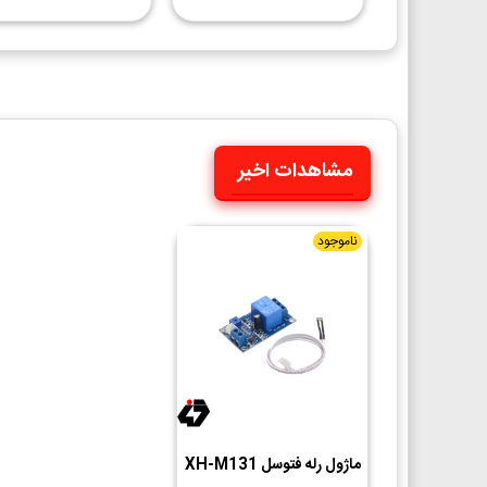
مشاهدات اخیر
ناموجود
ماژول رله فتوسل XH-M131