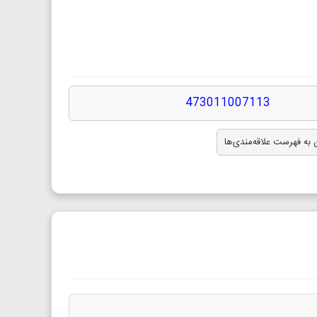
473011007113
 به فهرست علاقه‌مندی‌ها