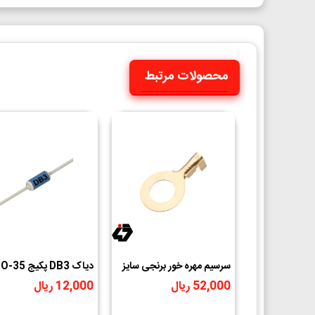
محصولات مرتبط
سرسیم مهره خور برنجی سایز
دیاک DB3 پکیج DO-35
6
52,000 ریال
12,000 ریال