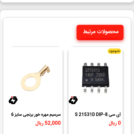
محصولات مرتبط
ناموجود
آی سی S 21531D DIP-8
سرسیم مهره خور برنجی سایز 6
دی
0 ریال
52,000 ریال
0