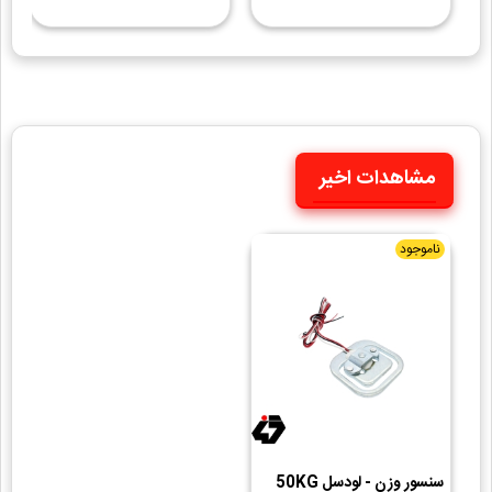
مشاهدات اخیر
ناموجود
سنسور وزن - لودسل 50KG