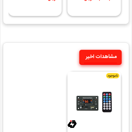
2X40W مدل KH-G018
مشاهدات اخیر
ناموجود