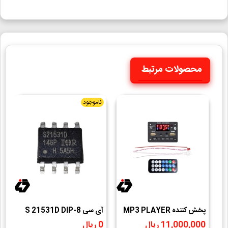
محصولات مرتبط
ناموجود
پخش کننده MP3 PLAYER
آی سی S 21531D DIP-8
س
پنلی بلوتوثی دارای آمپلی فایر
11,000,000 ریال
0 ریال
0