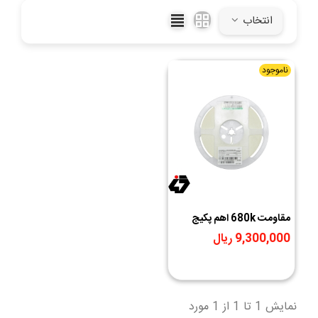
انتخاب
ناموجود
مقاومت 680k اهم پکیج
1206 SMD رول 5000
9,300,000 ریال
عددی
نمایش 1 تا 1 از 1 مورد