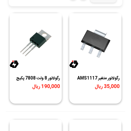
رگولاتور متغیر AMS1117
رگولاتور 8 ولت 7808 پکیج
ADJ پکیج SOT-223
TO-220
35,000 ریال
190,000 ریال