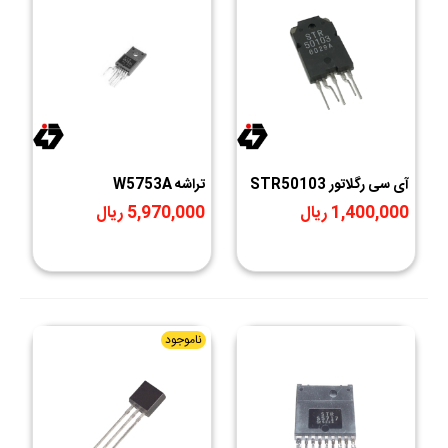
آی سی رگلاتور STR50103
تراشه W5753A
1,400,000 ریال
5,970,000 ریال
ناموجود