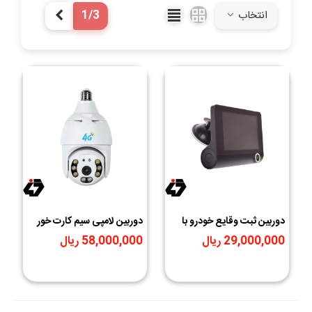
1/3
انتخاب
بعدی
دوربین ثبت وقایع خودرو با
دوربین لامپی سیم کارت خور
نمایشگر مدل TCC-694
چرخشی V380
29,000,000 ریال
58,000,000 ریال