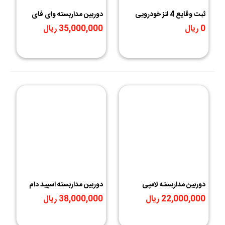
ثبت وقایع 4 لنز خودرویی
دوربین مداربسته وای فای
WIFI
WiFi آیمو مدل Ranger 2-D
0 ریال
35,000,000 ریال
دوربین مداربسته لامپی
دوربین مداربسته اسپید دام
چرخشی V380
وای فای V380
22,000,000 ریال
38,000,000 ریال