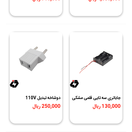
قابل تنظیم | Buck-Boost
Type-C مدل LX-LBC3
Converter
جاباتری سه تایی قلمی مشکی
دوشاخه تبدیل 110V
130,000 ریال
250,000 ریال