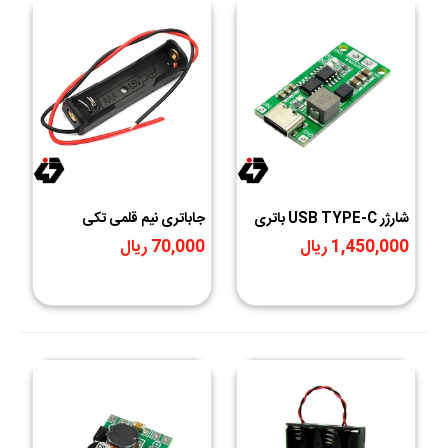
شارژر USB TYPE-C باتری
جاباتری نیم قلمی تکی
های لیتیومی 4 سل 4 آمپر
1,450,000 ریال
70,000 ریال