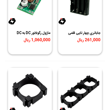
جاباتری چهار تایی قلمی
ماژول رگولاتور DC به DC
مشکی دارای کانکتور مخابراتی
کاهنده متغیر 2 آمپر XL1509
261,000 ریال
1,060,000 ریال
2 پین 2510 مادگی