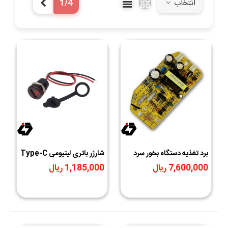
1/4
انتخاب
بعدی
برد تغذیه دستگاه بخور سرد
شارژر باتری لیتیومی Type-C
۳۴ تا ۳۶ ولت
دوسیم گرد روپنلی مهره خور
7,600,000 ریال
1,185,000 ریال