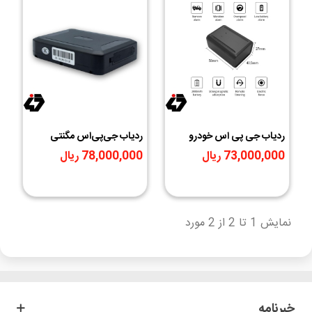
ردیاب جی پی اس خودرو
ردیاب جی‌پی‌اس مگنتی
شنود دار و آهنربایی 15 روزه |
خودرو - آهنربایی ضدآب با
73,000,000 ریال
78,000,000 ریال
GPS دقیق + میکروفون
باتری قوی و ردیابی لحظه‌ای
داخلی + باتری قدرتمند
نمایش 1 تا 2 از 2 مورد
خبرنامه