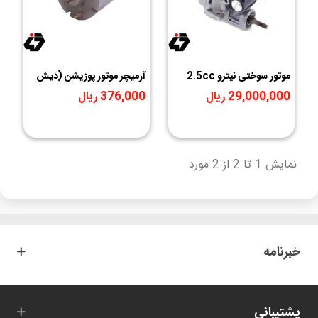
موتور سوختی نیترو 2.5cc
آرميچر موتور پوزیشن (ديش
ژاپنی مارک TOKI
گردان) AGZ-528
29,000,000 ریال
376,000 ریال
نمایش 1 تا 2 از 2 مورد
خبرنامه
پشتیبانی