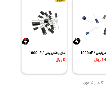
ناموجود
خازن الکترولیتی 1000uF /
خازن الکترولیتی 1000uF /
10V
یال
0 ریال