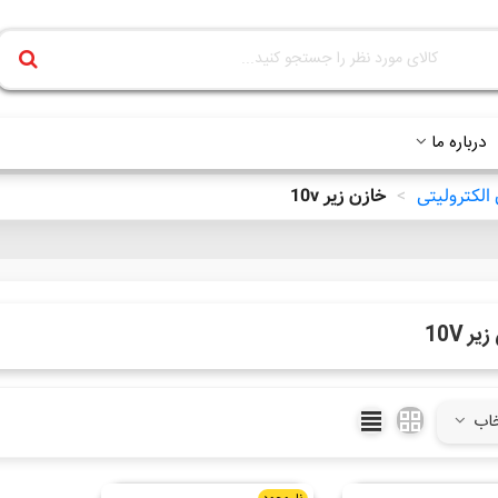
درباره ما
الکترولیتی
>
خازن زیر 10v
ر 10V
خاب