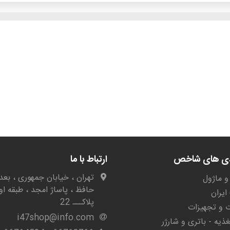
دی های شاخص
ارتباط با ما
تهران ، خیابان جمهوری ، بعد 
و ماژول
حافظ ، پاساژ امجد ، طبقه او
یران
پلاکـــ 22
ات و تجهیزات
i47shop@info.com
غذیه - باتری و شارژر