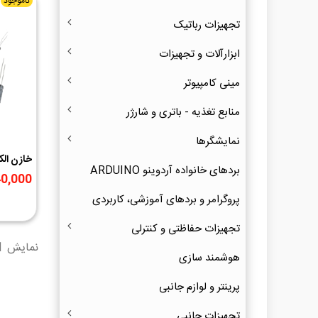
ناموجود
تجهیزات رباتیک
ابزارآلات و تجهیزات
مینی کامپیوتر
منابع تغذیه - باتری و شارژر
نمایشگرها
بردهای خانواده آردوینو ARDUINO
6.3V ژاپنی مارک ELNA
140,000 ر
پروگرامر و بردهای آموزشی، کاربردی
تجهیزات حفاظتی و کنترلی
نمایش 1 تا 2 از 2 مورد
هوشمند سازی
پرینتر و لوازم جانبی
تجهیزات جانبی