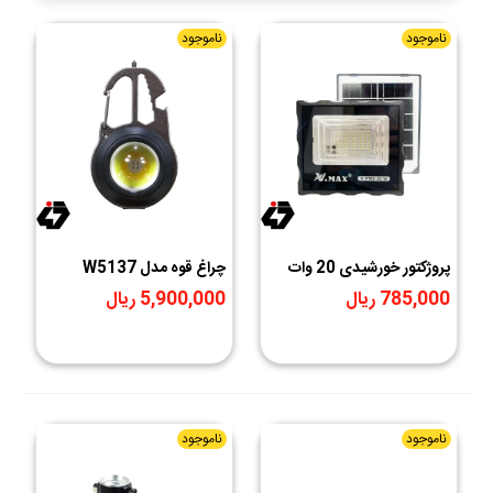
ناموجود
ناموجود
پروژکتور خورشیدی 20 وات
چراغ قوه مدل W5137
V.MAX مدل V-PT08-20-
785,000 ریال
5,900,000 ریال
W
ناموجود
ناموجود