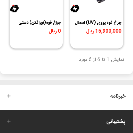
چراغ قوه یووی (UV) اسمال
چراغ قوه(نورافکن) دستی
سان 395 نانومتری مدل ZY-
ویداسی مدل WD-576
15,900,000 ریال
0 ریال
R031
نمایش 1 تا 6 از 6 مورد
خبرنامه
پشتیبانی