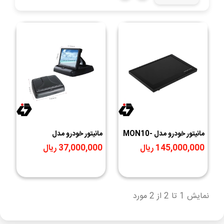
مانیتور خودرو مدل MON10-
مانیتور خودرو مدل
Specification
100
145,000,000 ریال
37,000,000 ریال
نمایش 1 تا 2 از 2 مورد