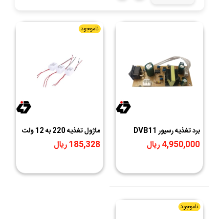
ناموجود
برد تغذیه رسیور DVB11
ماژول تغذیه 220 به 12 ولت
با جریان 500 میلی آمپر (با
4,950,000 ریال
185,328 ریال
کیس)
ناموجود