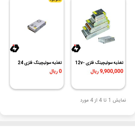
تغذیه سوئیچینگ فلزی 12v-
تغذیه سوئیچینگ فلزی 24
10A
ولت 15 آمپر 24V-15A فن
9,900,000 ریال
0 ریال
دار
نمایش 1 تا 4 از 4 مورد