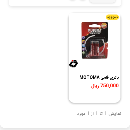
ناموجود
باتری قلمی MOTOMA
LR6.AM3.MN1500 سوپر
750,000 ریال
آلکالاین 1.5 ولت | دوام تا ۹.۹
برابر بیشتر
نمایش 1 تا 1 از 1 مورد