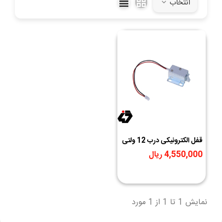
انتخاب
قفل الکترونیکی درب 12 ولتی
Solenoid Lock مدل
4,550,000 ریال
Push-Pull زبانه ای کوچک
سایز 27X15X17mm
نمایش 1 تا 1 از 1 مورد