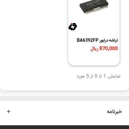
تراشه درایور BA6392FP
پکیج SMD
870,000 ریال
نمایش 1 تا 5 از 5 مورد
خبرنامه