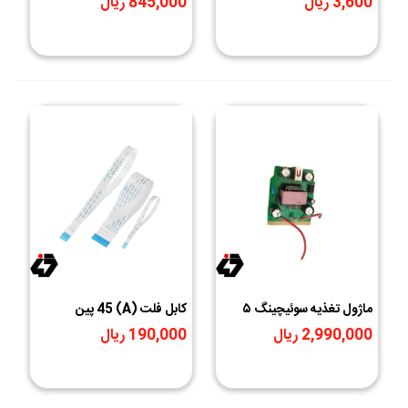
3,600 ریال
845,000 ریال
ماژول تغذیه سوئیچینگ ۵
کابل فلت (A) 45 پین
ولت ۳ آمپر رگوله با خروجی
0.5میلی متر - طول 6 سانتی
2,990,000 ریال
190,000 ریال
USB
متر