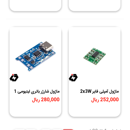
ماژول آمپلی فایر 2x3W
ماژول شارژر باتری لیتیومی 1
کلاس D با تراشه PAM8403
آمپر TP4056 دارای محافظ
252,000 ریال
280,000 ریال
با ورودی USB TYPE-C