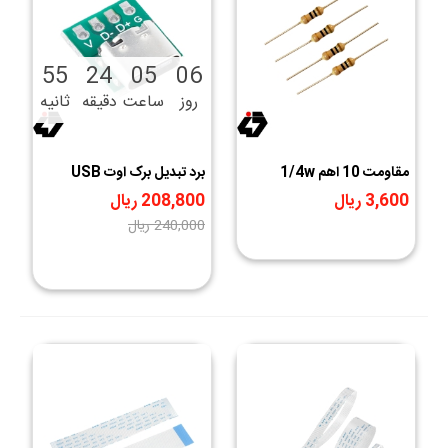
54
24
05
06
روز
ساعت
دقیقه
ثانیه
مقاومت 10 اهم 1/4w
برد تبدیل برک اوت USB
Type-C مادگی
3,600 ریال
208,800 ریال
‎−13%
240,000 ریال