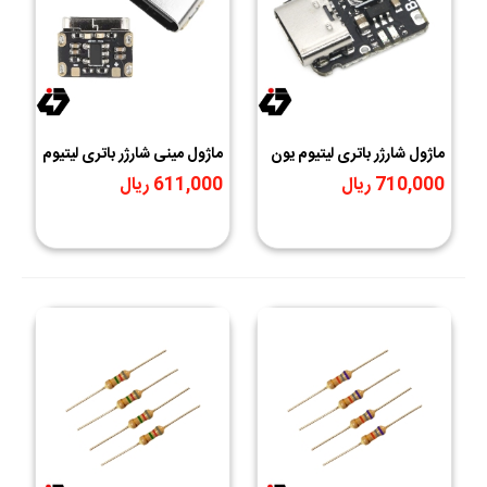
ماژول شارژر باتری لیتیوم یون
ماژول مینی شارژر باتری لیتیوم
تک سل با ورودی USB
یون تک سل 3.7 ولت با
710,000 ریال
611,000 ریال
Type-C مدل LX-LBC3
ورودی USB Type-C | فوق
العاده کوچک و کم مصرف