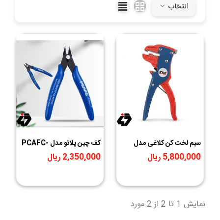
انتخاب
سیم لخت کن کلاغی مدل
کف چین پلاتو مدل PCAFC-
YTH-318
170 | ابزار حرفه ای برش پایه
5,800,000 ریال
2,350,000 ریال
قطعات الکترونیکی
نمایش 1 تا 2 از 2 مورد