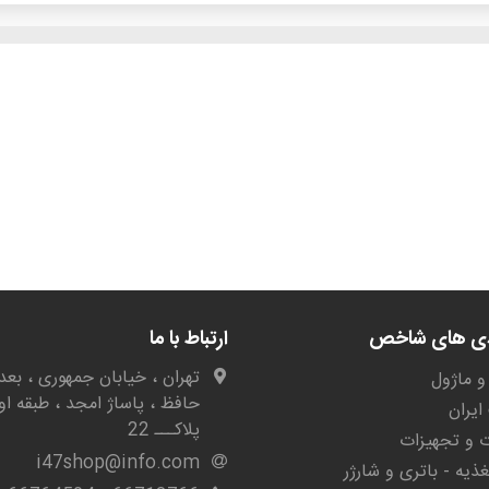
دی های شاخص
ارتباط با ما
تهران ، خیابان جمهوری ، بعد 
و ماژول
حافظ ، پاساژ امجد ، طبقه او
یران
پلاکـــ 22
ات و تجهیزات
i47shop@info.com
غذیه - باتری و شارژر