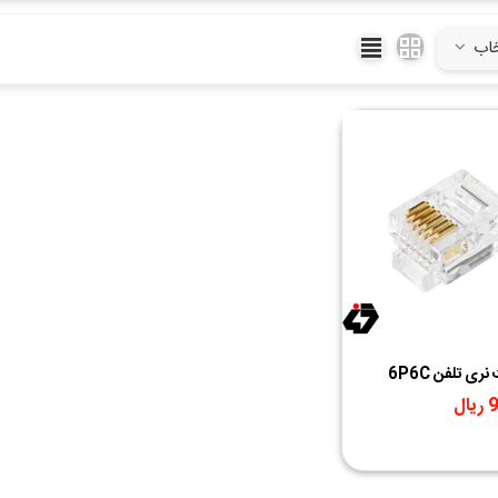
ادامه مطلب
خاب
ی تلفن 6P6C
ل