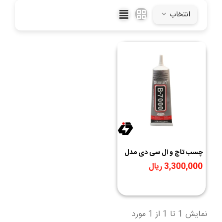
اشاره کرد.
انتخاب
چسب تاچ و ال سی دی مدل
B7000 حجم 110ml
3,300,000 ریال
نمایش 1 تا 1 از 1 مورد