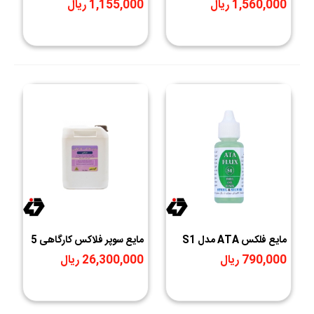
1,560,000 ریال
1,155,000 ریال
مایع فلکس ATA مدل S1
مایع سوپر فلاکس کارگاهی 5
وزن 30 گرم
لیتری تکنوشیمی
790,000 ریال
26,300,000 ریال