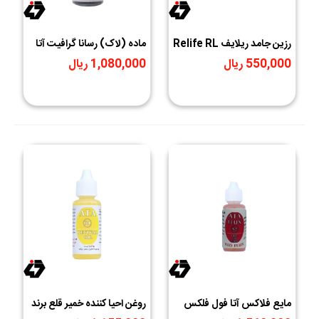
رزين جامد ريلايف Relife RL
ماده (لاک) رسانا گرافیت آتا
ATA-M1
070
550,000 ریال
1,080,000 ریال
مایع فلاکس آتا فول فلکس
روغن احیا کننده خمیر قلع برند
استیل ATA-S2
ATA مدل R1