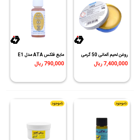
روغن لحیم آلمانی 50 گرمی
مایع فلکس ATA مدل E1
FELDER
وزن 30 گرم
7,400,000 ریال
790,000 ریال
ناموجود
ناموجود