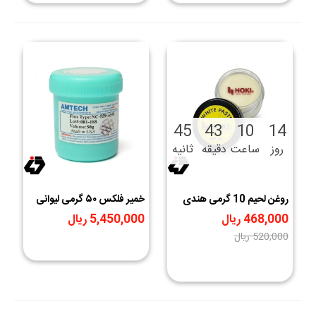
44
43
10
14
روز
ساعت
دقیقه
ثانیه
روغن لحیم 10 گرمی هندی
خمیر فلکس ۵۰ گرمی لیوانی
AMTECH-NC-559-ASM
Hoki WF-06
468,000 ریال
5,450,000 ریال
‎−10%
520,000 ریال