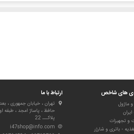
دی های شاخص
ارتباط با ما
تهران ، خیابان جمهوری ، بعد 
و ماژول
حافظ ، پاساژ امجد ، طبقه او
یران
پلاکـــ 22
ات و تجهیزات
i47shop@info.com
غذیه - باتری و شارژر