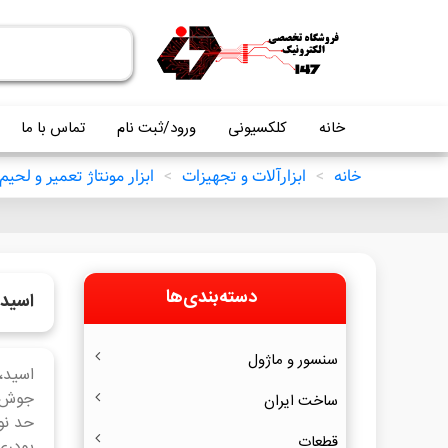
خانه
کلکسیونی
ورود/ثبت نام
تماس با ما
خانه
>
ابزارآلات و تجهیزات
>
ابزار مونتاژ تعمیر و لحیم
دسته‌بندی‌ها
اسید،
سنسور و ماژول
اسید،
جوش ت
ساخت ایران
حد نو
قطعات
پودری 90 % نیز مشهور