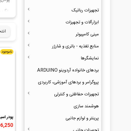
تجهیزات رباتیک
پوشش روی برد PCB است و جهت
ابزارآلات و تجهیزات
انت
مینی کامپیوتر
منابع تغذیه - باتری و شارژر
ناموجود
نمایشگرها
بردهای خانواده آردوینو ARDUINO
پروگرامر و بردهای آموزشی، کاربردی
تجهیزات حفاظتی و کنترلی
هوشمند سازی
پودر اسی
پرینتر و لوازم جانبی
100 گرمی تکنوشیمی
,006,250
تجهیزات جانبی