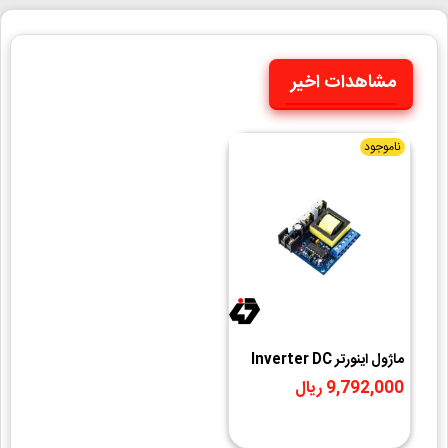
مشاهدات اخیر
ناموجود
ماژول اینورتر Inverter DC
To AC 150W
9,792,000 ریال