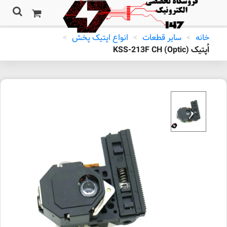
خانه
>
سایر قطعات
>
انواع اپتیک پخش
>
اُپتیک (Optic) KSS-213F CH