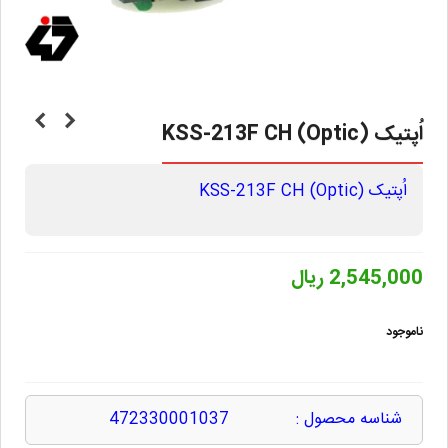
اُپتیک (Optic) KSS-213F CH
اُپتیک (Optic) KSS-213F CH
2,545,000 ریال
ناموجود
شناسه محصول :
472330001037