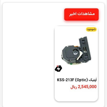
مشاهدات اخیر
ناموجود
اُپتیک (Optic) KSS-213F
CH
2,545,000 ریال