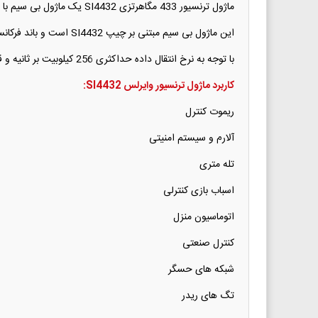
ماژول ترنسیور 433 مگاهرتزی SI4432 یک ماژول بی سیم با قدرت ارسال بالا و توان مصرفی پایین است و می تواند میزان مصرف باتری را اندازه گیری کند.
این ماژول بی سیم مبتنی بر چیپ SI4432 است و باند فرکانسی 240 تا 960 مگاهرتز را پوشش می دهد و در فرکانس 433 مگاهرتزی عمل می کند.
با توجه به نرخ انتقال داده حداکثری 256 کیلوبیت بر ثانیه و قابلیت کار در مدولاسیون های FSK, GFSK و OOK این ترنسیور در موارد متعدد ریموت کنترل و کنترل وایرلس استفاده می شود.
کاربرد ماژول ترنسیور وایرلس SI4432:
ریموت کنترل
آلارم و سیستم امنیتی
تله متری
اسباب بازی کنترلی
اتوماسیون منزل
کنترل صنعتی
شبکه های حسگر
تگ های ریدر