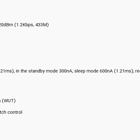
 20dBm (1.2Kbps, 433M)
21ms), in the standby mode 300nA, sleep mode 600nA (1.21ms); re
)
on (WUT)
tch control