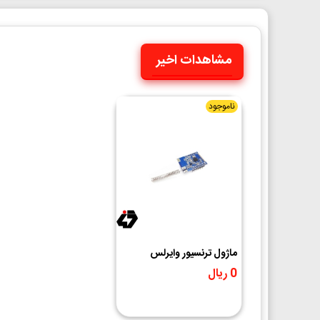
مشاهدات اخیر
ناموجود
ماژول ترنسیور وایرلس
SI4432 فرکانس 433MHz
0 ریال