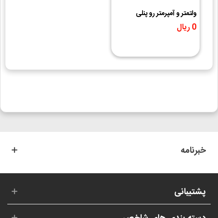
ولتمتر و آمپرمتر رو پنلی
AC500V-100A مدل D85-
0 ریال
5035VA
خبرنامه
پشتیبانی