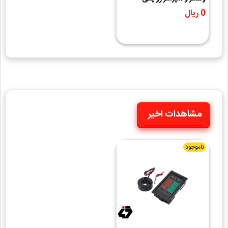
AC500V-100A مدل D85-
0 ریال
5035VA
مشاهدات اخیر
ناموجود